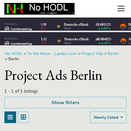
No HODL
>
To the Moon - Lambo soon
>
Project Ads
>
Berlin
>
Berlin
Project Ads Berlin
1 - 1 of 1 listings
Show filters
Newly listed