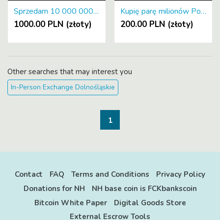
Sprzedam 10 000 000 kryptowaluty FCKbankscoin FCK
Kupię parę milionów Polskiej kryptowaluty Polcoin PLC
1000.00 PLN (złoty)
200.00 PLN (złoty)
Other searches that may interest you
In-Person Exchange Dolnośląskie
1
Contact
FAQ
Terms and Conditions
Privacy Policy
Donations for NH
NH base coin is FCKbankscoin
Bitcoin White Paper
Digital Goods Store
External Escrow Tools