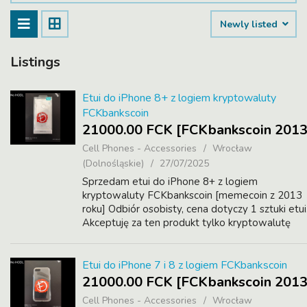
Newly listed
Listings
Etui do iPhone 8+ z logiem kryptowaluty
FCKbankscoin
21000.00 FCK [FCKbankscoin 2013
Cell Phones - Accessories
Wrocław
(Dolnośląskie)
27/07/2025
Sprzedam etui do iPhone 8+ z logiem
kryptowaluty FCKbankscoin [memecoin z 2013
roku] Odbiór osobisty, cena dotyczy 1 sztuki etui
Akceptuję za ten produkt tylko kryptowalutę
FCK. Wysyłka możliwa, ale muszisz pokryć koszt
Koszy wysyłki rownież możesz...
Etui do iPhone 7 i 8 z logiem FCKbankscoin
21000.00 FCK [FCKbankscoin 2013
Cell Phones - Accessories
Wrocław