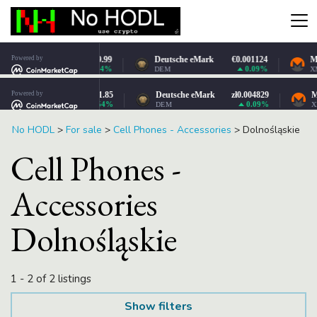
No HODL
>
For sale
>
Cell Phones - Accessories
>
Dolnośląskie
Cell Phones -
Accessories
Dolnośląskie
1 - 2 of 2 listings
Show filters