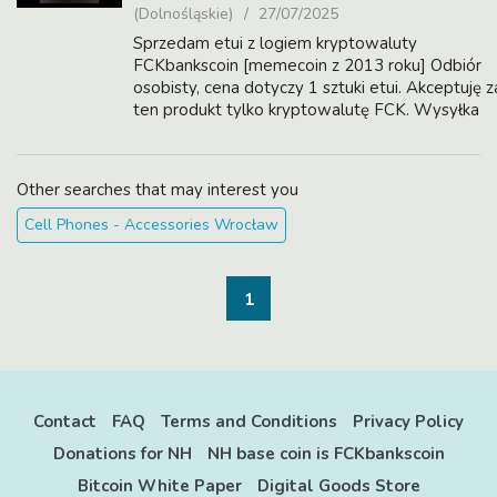
(Dolnośląskie)
27/07/2025
Sprzedam etui z logiem kryptowaluty
FCKbankscoin [memecoin z 2013 roku] Odbiór
osobisty, cena dotyczy 1 sztuki etui. Akceptuję z
ten produkt tylko kryptowalutę FCK. Wysyłka
możliwa, ale muszisz pokryć koszt. Koszy wysyłk
rownież możesz zaplacić w F...
Other searches that may interest you
Cell Phones - Accessories Wrocław
1
Contact
FAQ
Terms and Conditions
Privacy Policy
Donations for NH
NH base coin is FCKbankscoin
Bitcoin White Paper
Digital Goods Store