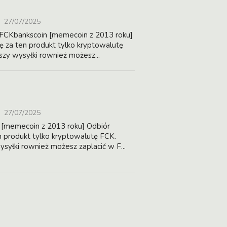
27/07/2025
 FCKbankscoin [memecoin z 2013 roku]
ję za ten produkt tylko kryptowalutę
szy wysyłki rownież możesz...
27/07/2025
 [memecoin z 2013 roku] Odbiór
en produkt tylko kryptowalutę FCK.
syłki rownież możesz zaplacić w F...