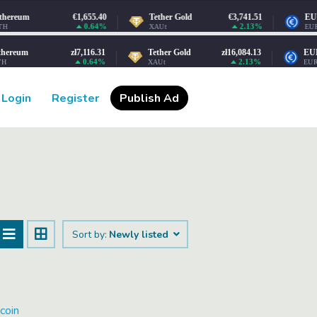
Login
Register
Publish Ad
Sort by:
Newly listed
coin