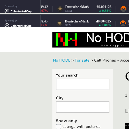
No HODL
>
For sale
>
Cell Phones - Acce
Your search
1 
City
L
Show only
listings with pictures