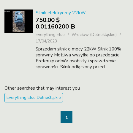
Silnik elektryczny 22kW
750.00 $
0.01160200 ₿
Everything Else
Wrocław (Dolnośląskie)
17/04/2023
Sprzedam silnik o mocy 22kW Silnik 100%
sprawny Możliwa wysyłka po przedpłacie.
Preferuję odbiór osobisty i sprawdzenie
sprawności. Silnik odłączony przed
demontażem. Akceptuję krypto: BTC LTC
DEM DIMI Mogę też przyjąć PLNy
Other searches that may interest you
Everything Else Dolnośląskie
1