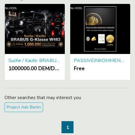
Suche / Kaufe: BRABUS G-Klasse W463 Zahlung: 1.000.000 Deutsche eMark (DEM) in Kryptowährung
PASSIVEINKOMMENSSTANDARD Deutsche eMark – Eine Bank auf dem eigenen Computer [FREE e-book]
1000000.00 DEM/DEMt [Deutsche eMark]
Free
Other searches that may interest you
Project Ads Berlin
1